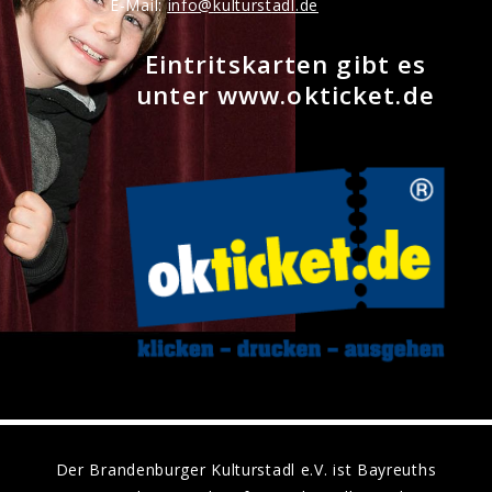
E-Mail:
nf
k
lt
rst
dl
d
Eintritskarten gibt es
unter www.okticket.de
Der Brandenburger Kulturstadl e.V. ist Bayreuths