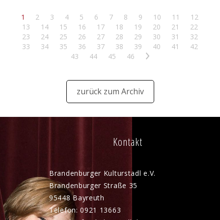
1
2
3
4
5
6
7
8
9
10
11
12
13
14
15
16
17
18
19
20
21
22
23
24
25
26
27
28
29
30
31
32
33
34
35
36
37
38
39
40
41
42
43
44
45
46
>
zurück zum Archiv
Kontakt
Brandenburger Kulturstadl e.V.
Brandenburger Straße 35
95448 Bayreuth
Telefon: 0921 13663