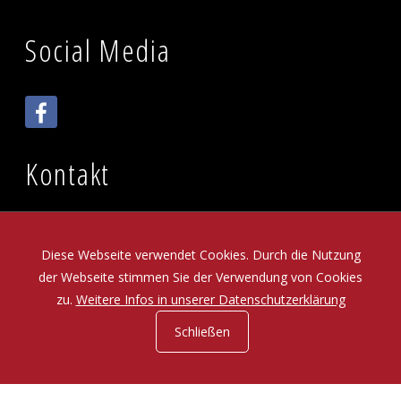
Social Media
Kontakt
Brandenburger Kulturstadl e.V.
Brandenburger Straße 35
Diese Webseite verwendet Cookies. Durch die Nutzung
95448 Bayreuth
der Webseite stimmen Sie der Verwendung von Cookies
Telefon: 0921 13663
zu.
Weitere Infos in unserer Datenschutzerklärung
E-Mail:
nf
k
lt
rst
dl
d
Schließen