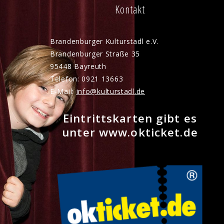
Kontakt
Brandenburger Kulturstadl e.V.
Brandenburger Straße 35
95448 Bayreuth
Telefon: 0921 13663
E-Mail:
nf
k
lt
rst
dl
d
Eintrittskarten gibt es
unter www.okticket.de