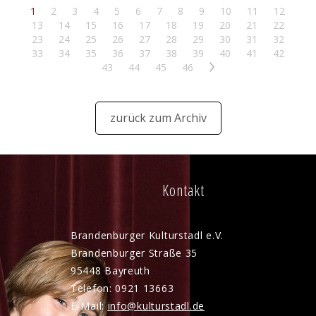
1
2
3
4
5
6
7
8
9
10
11
12
13
14
15
16
17
18
19
20
21
22
23
24
25
26
27
28
29
30
31
32
33
34
35
36
37
38
39
40
41
42
43
44
45
46
>
zurück zum Archiv
Kontakt
Brandenburger Kulturstadl e.V.
Brandenburger Straße 35
95448 Bayreuth
Telefon: 0921 13663
E-Mail:
nf
k
lt
rst
dl
d