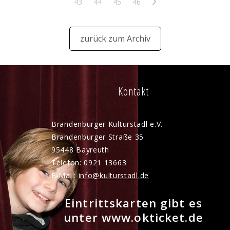
43
44
45
46
>
zurück zum Archiv
Kontakt
Brandenburger Kulturstadl e.V.
Brandenburger Straße 35
95448 Bayreuth
Telefon: 0921 13663
E-Mail:
nf
k
lt
rst
dl
d
Eintrittskarten gibt es
unter www.okticket.de