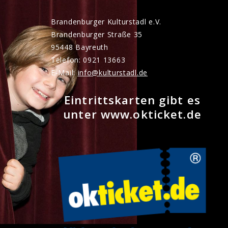
Brandenburger Kulturstadl e.V.
Brandenburger Straße 35
95448 Bayreuth
Telefon: 0921 13663
E-Mail:
nf
k
lt
rst
dl
d
Eintrittskarten gibt es
unter www.okticket.de