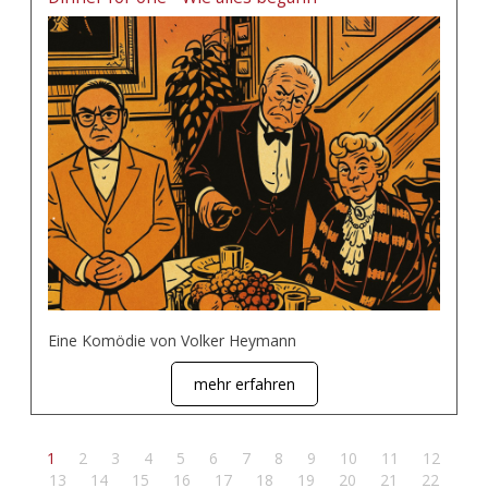
Eine Komödie von Volker Heymann
mehr erfahren
1
2
3
4
5
6
7
8
9
10
11
12
13
14
15
16
17
18
19
20
21
22