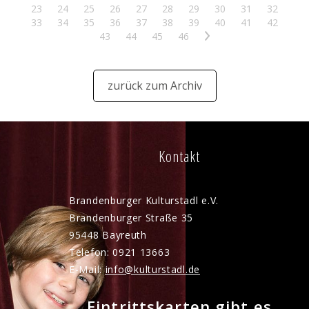
23
24
25
26
27
28
29
30
31
32
33
34
35
36
37
38
39
40
41
42
43
44
45
46
>
zurück zum Archiv
Kontakt
Brandenburger Kulturstadl e.V.
Brandenburger Straße 35
95448 Bayreuth
Telefon: 0921 13663
E-Mail:
nf
k
lt
rst
dl
d
Eintrittskarten gibt es