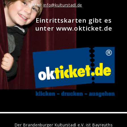
E-Mail:
nf
k
lt
rst
dl
d
Eintrittskarten gibt es
unter www.okticket.de
Der Brandenburger Kulturstadl e.V. ist Bayreuths