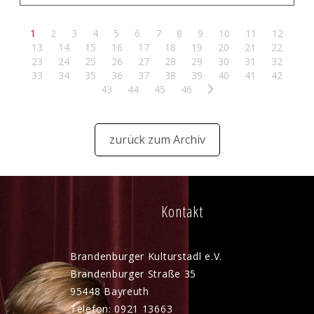
1
2
3
4
5
6
7
8
9
10
11
12
13
14
15
16
17
18
19
20
21
22
23
24
25
26
27
28
29
30
31
32
33
34
35
36
37
38
39
40
41
42
43
44
45
46
>
zurück zum Archiv
Kontakt
Brandenburger Kulturstadl e.V.
Brandenburger Straße 35
95448 Bayreuth
Telefon: 0921 13663