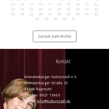
13
14
15
16
17
18
19
20
21
22
23
24
25
26
27
28
29
30
31
32
33
34
35
36
37
38
39
40
41
42
43
44
45
46
>
zurück zum Archiv
Kontakt
Brandenburger Kulturstadl e.V.
Brandenburger Straße 35
95448 Bayreuth
Telefon: 0921 13663
E-Mail:
nf
k
lt
rst
dl
d