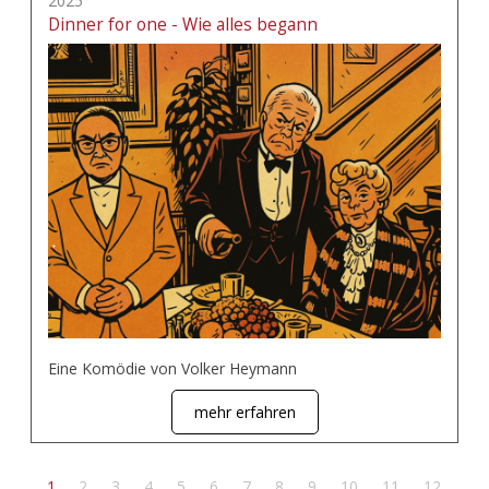
2025
Dinner for one - Wie alles begann
Eine Komödie von Volker Heymann
mehr erfahren
1
2
3
4
5
6
7
8
9
10
11
12