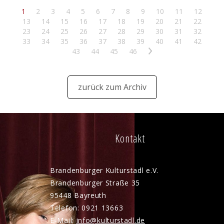
1
2
3
4
5
6
7
8
9
10
11
12
13
14
15
16
17
18
19
20
21
22
23
24
25
26
27
28
29
30
31
32
33
34
35
36
37
38
39
40
41
42
43
44
45
46
>
zurück zum Archiv
Kontakt
Brandenburger Kulturstadl e.V.
Brandenburger Straße 35
95448 Bayreuth
Telefon: 0921 13663
E-Mail:
nf
k
lt
rst
dl
d