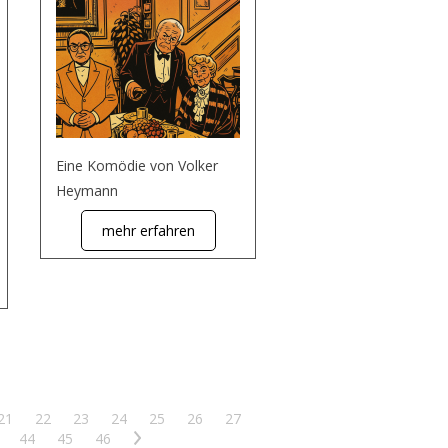
Eine Komödie von Volker
Heymann
mehr erfahren
21
22
23
24
25
26
27
44
45
46
>