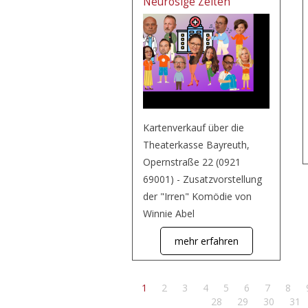
Neurosige Zeiten
Kartenverkauf über die
Theaterkasse Bayreuth,
Opernstraße 22 (0921
69001) - Zusatzvorstellung
der "Irren" Komödie von
Winnie Abel
mehr erfahren
1
2
3
4
5
6
7
8
28
29
30
31