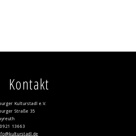
Kontakt
urger Kulturstadl e.V.
urger Straße 35
ayreuth
 0921 13663
f
k
lt
rst
dl
d