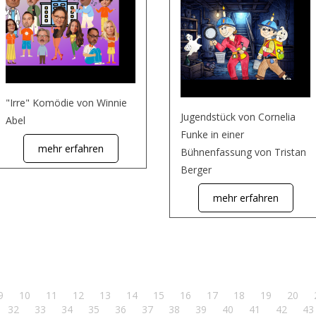
"Irre" Komödie von Winnie
Jugendstück von Cornelia
Abel
Funke in einer
mehr erfahren
Bühnenfassung von Tristan
Berger
mehr erfahren
9
10
11
12
13
14
15
16
17
18
19
20
32
33
34
35
36
37
38
39
40
41
42
43