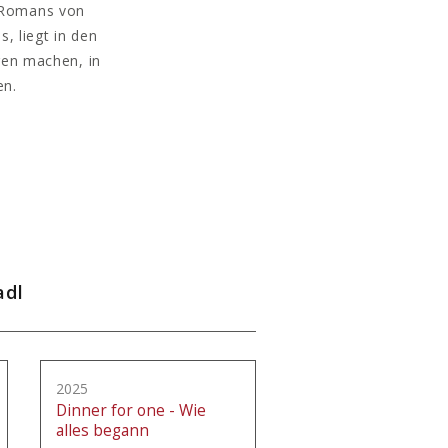
n Romans von
, liegt in den
gen machen, in
en.
adl
2025
Dinner for one - Wie
alles begann