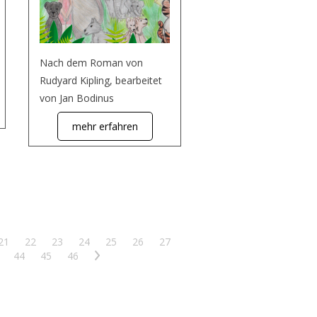
Nach dem Roman von
Rudyard Kipling, bearbeitet
von Jan Bodinus
mehr erfahren
21
22
23
24
25
26
27
44
45
46
>