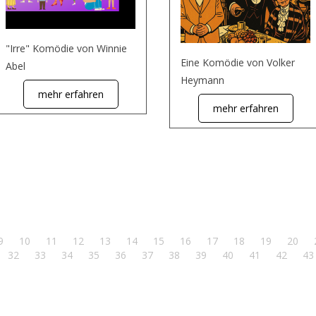
"Irre" Komödie von Winnie
Eine Komödie von Volker
Abel
Heymann
mehr erfahren
mehr erfahren
9
10
11
12
13
14
15
16
17
18
19
20
32
33
34
35
36
37
38
39
40
41
42
43