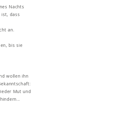
ines Nachts
ist, dass
cht an.
en, bis sie
nd wollen ihn
Bekanntschaft:
wieder Mut und
hindern...