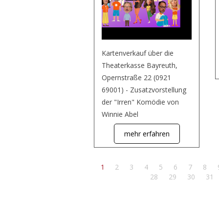
Kartenverkauf über die
Theaterkasse Bayreuth,
Opernstraße 22 (0921
69001) - Zusatzvorstellung
der "Irren" Komödie von
Winnie Abel
mehr erfahren
1
2
3
4
5
6
7
8
28
29
30
31