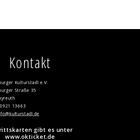
Kontakt
urger Kulturstadl e.V.
urger Straße 35
ayreuth
 0921 13663
f
k
lt
rst
dl
d
rittskarten gibt es unter
www.okticket.de