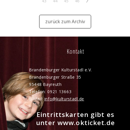
43
44
45
46
>
zurück zum Archiv
Kontakt
Brandenburger Kulturstadl e.V.
Brandenburger Straße 35
95448 Bayreuth
Telefon: 0921 13663
E-Mail:
nf
k
lt
rst
dl
d
Eintrittskarten gibt es
unter www.okticket.de