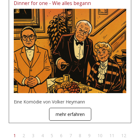
Dinner for one - Wie alles begann
Eine Komödie von Volker Heymann
mehr erfahren
1
2
3
4
5
6
7
8
9
10
11
12