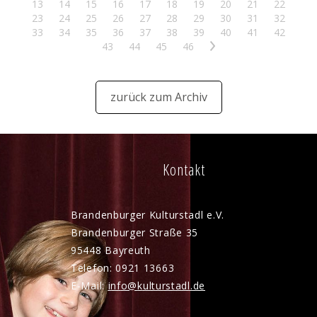
13
14
15
16
17
18
19
20
21
22
23
24
25
26
27
28
29
30
31
32
33
34
35
36
37
38
39
40
41
42
43
44
45
46
>
zurück zum Archiv
Kontakt
Brandenburger Kulturstadl e.V.
Brandenburger Straße 35
95448 Bayreuth
Telefon: 0921 13663
E-Mail:
nf
k
lt
rst
dl
d