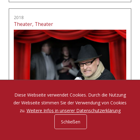
2018
Theater, Theater
Diese Webseite verwendet Cookies. Durch die Nutzung
der Webseite stimmen Sie der Verwendung von Cookies
zu.
Weitere Infos in unserer Datenschutzerklärung
Schließen
Eine Komödie von Tom Müller und Sabine Misiorny
mehr erfahren