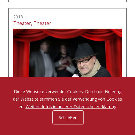
2018
Theater, Theater
Diese Webseite verwendet Cookies. Durch die Nutzung
der Webseite stimmen Sie der Verwendung von Cookies
zu.
Weitere Infos in unserer Datenschutzerklärung
Schließen
Eine Komödie von Tom Müller und Sabine Misiorny
mehr erfahren