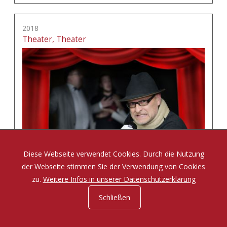
2018
Theater, Theater
Diese Webseite verwendet Cookies. Durch die Nutzung
der Webseite stimmen Sie der Verwendung von Cookies
zu.
Weitere Infos in unserer Datenschutzerklärung
Schließen
Eine Komödie von Tom Müller und Sabine Misiorny
mehr erfahren