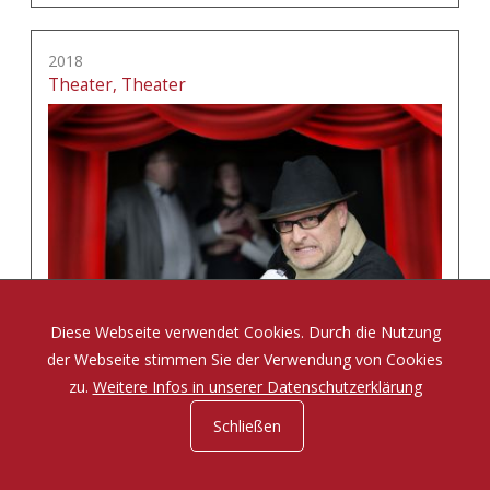
2018
Theater, Theater
Diese Webseite verwendet Cookies. Durch die Nutzung
der Webseite stimmen Sie der Verwendung von Cookies
zu.
Weitere Infos in unserer Datenschutzerklärung
Schließen
Eine Komödie von Tom Müller und Sabine Misiorny
mehr erfahren