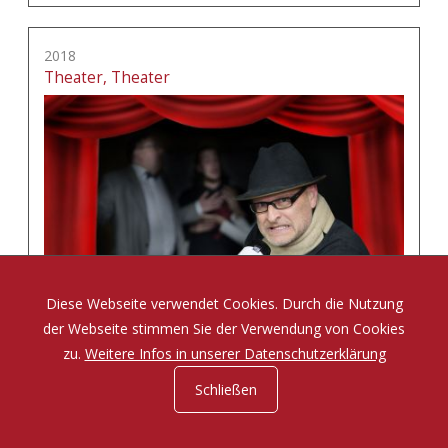
2018
Theater, Theater
Diese Webseite verwendet Cookies. Durch die Nutzung
der Webseite stimmen Sie der Verwendung von Cookies
zu.
Weitere Infos in unserer Datenschutzerklärung
Schließen
Eine Komödie von Tom Müller und Sabine Misiorny
mehr erfahren