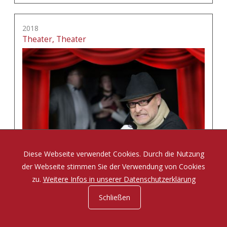
2018
Theater, Theater
Diese Webseite verwendet Cookies. Durch die Nutzung
der Webseite stimmen Sie der Verwendung von Cookies
zu.
Weitere Infos in unserer Datenschutzerklärung
Schließen
Eine Komödie von Tom Müller und Sabine Misiorny
mehr erfahren